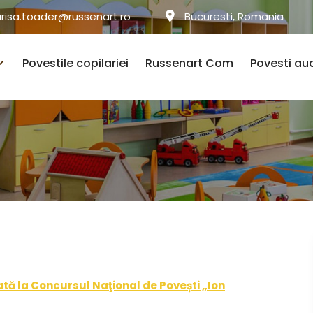
arisa.toader@russenart.ro
Bucuresti, Romania
Povestile copilariei
Russenart Com
Povesti au
tă la Concursul Naţional de Povești „Ion