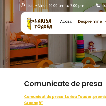
Skip
Luni - Vineri: 10.00 am to 7.00 pm
l
to
content
Acasa
Despre mine
Comunicate de presa
Comunicat de presa: Larisa Toader, premia
Creangă”